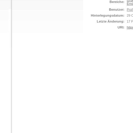
Orde
Bereiche:
Ernä
Benutzer:
Prof
Hinterlegungsdatum:
29 
Letzte Änderung:
17 
URI:
http