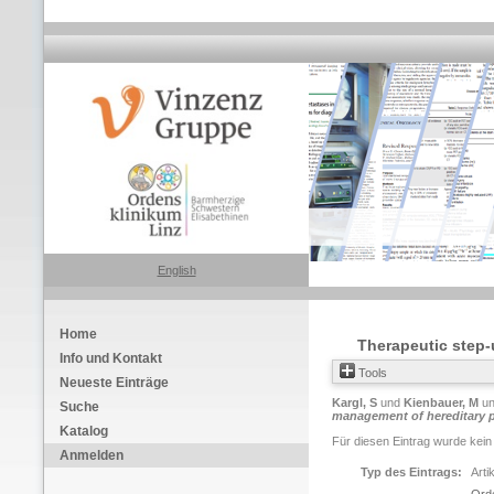
English
Home
Therapeutic step-u
Info und Kontakt
Tools
Neueste Einträge
Kargl, S
und
Kienbauer, M
u
Suche
management of hereditary pa
Katalog
Für diesen Eintrag wurde kein
Anmelden
Typ des Eintrags:
Arti