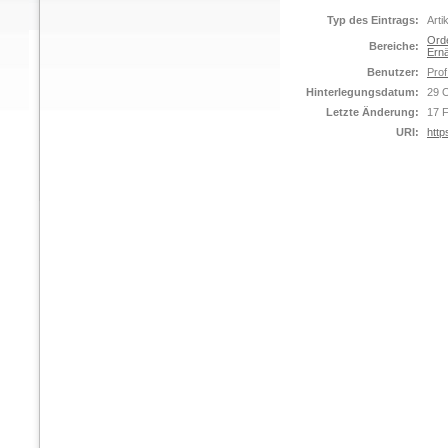
Typ des Eintrags:
Arti
Orde
Bereiche:
Ernä
Benutzer:
Prof
Hinterlegungsdatum:
29 
Letzte Änderung:
17 
URI:
http