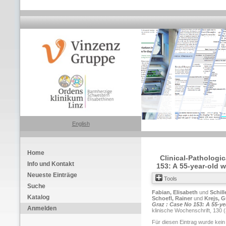
English
Home
Clinical-Pathologic
Info und Kontakt
153: A 55-year-old w
Neueste Einträge
Tools
Suche
Fabian, Elisabeth
und
Schill
Katalog
Schoefl, Rainer
und
Krejs, G
Graz : Case No 153: A 55-ye
Anmelden
klinische Wochenschrift, 130 
Für diesen Eintrag wurde kein