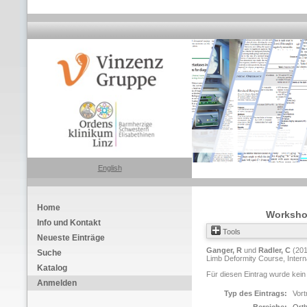
English
Home
Workshop
Info und Kontakt
Tools
Neueste Einträge
Ganger, R
und
Radler, C
(20
Suche
Limb Deformity Course, Intern
Katalog
Für diesen Eintrag wurde kein
Anmelden
Typ des Eintrags:
Vort