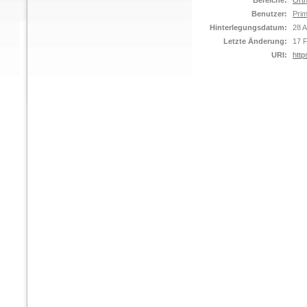
Bereiche:
Orth
Benutzer:
Prim
Hinterlegungsdatum:
28 
Letzte Änderung:
17 
URI:
http