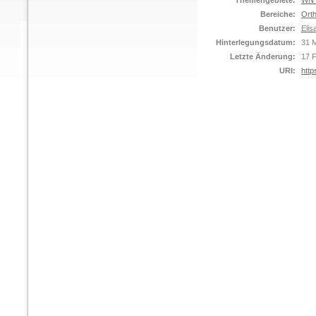
Themengebiete:
WN 
Bereiche:
Orth
Benutzer:
Elis
Hinterlegungsdatum:
31 
Letzte Änderung:
17 
URI:
http