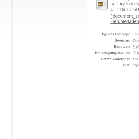
solitary kidne
4 - 2004 J Urol
['document_sec
Herunterladen
Typ des Eintrags:
Fach
Bereiche:
Ord
Benutzer:
Prof
Hinterlegungsdatum:
20 
Letzte Änderung:
17 
URI:
http