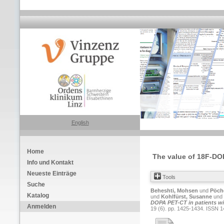
English
Home
The value of 18F-DO
Info und Kontakt
Neueste Einträge
Tools
Suche
Beheshti, Mohsen
und
Pöche
Katalog
und
Kohlfürst, Susanne
und
DOPA PET-CT in patients wi
Anmelden
19 (6). pp. 1425-1434. ISSN 