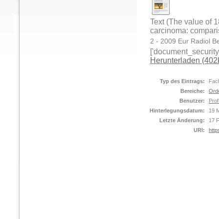
Text (The value of 
carcinoma: compar
2 - 2009 Eur Radiol B
['document_security_
Herunterladen (402
Typ des Eintrags:
Fach
Bereiche:
Ord
Benutzer:
Prof
Hinterlegungsdatum:
19 
Letzte Änderung:
17 
URI:
http