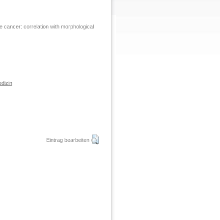
 cancer: correlation with morphological
dizin
Eintrag bearbeiten