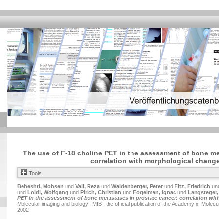
The use of F-18 choline PET in the assessment of bone me
correlation with morphological chang
Tools
Beheshti, Mohsen
und
Vali, Reza
und
Waldenberger, Peter
und
Fitz, Friedrich
un
und
Loidl, Wolfgang
und
Pirich, Christian
und
Fogelman, Ignac
und
Langsteger,
PET in the assessment of bone metastases in prostate cancer: correlation wi
Molecular imaging and biology : MIB : the official publication of the Academy of Molec
2002