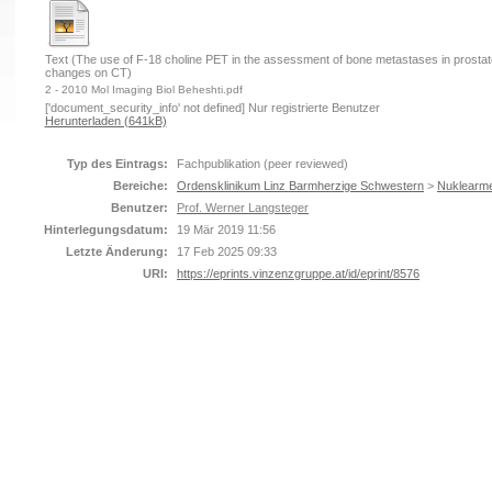
Text (The use of F-18 choline PET in the assessment of bone metastases in prostate
changes on CT)
2 - 2010 Mol Imaging Biol Beheshti.pdf
['document_security_info' not defined] Nur registrierte Benutzer
Herunterladen (641kB)
Typ des Eintrags:
Fachpublikation (peer reviewed)
Bereiche:
Ordensklinikum Linz Barmherzige Schwestern
>
Nuklearme
Benutzer:
Prof. Werner Langsteger
Hinterlegungsdatum:
19 Mär 2019 11:56
Letzte Änderung:
17 Feb 2025 09:33
URI:
https://eprints.vinzenzgruppe.at/id/eprint/8576