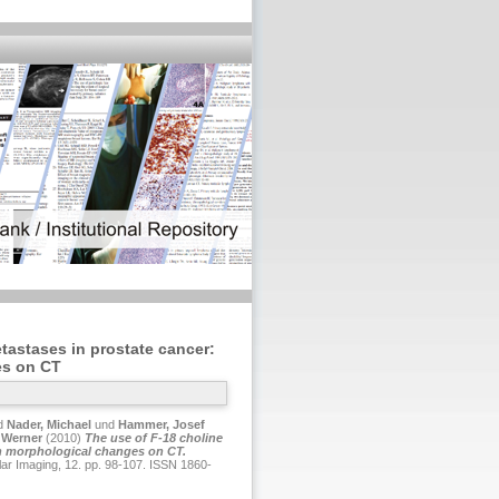
tastases in prostate cancer:
es on CT
d
Nader, Michael
und
Hammer, Josef
 Werner
(2010)
The use of F-18 choline
th morphological changes on CT.
ular Imaging, 12. pp. 98-107. ISSN 1860-