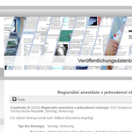
Regionálni anestézie v jednodenní ch
Tools
Cumlivski, R
(2018)
Regionálni anestézie v jednodenní chirurgii.
XXV. Kongress 
Tschechische Republik. [Vortrag, Vorlesung]
Für diesen Eintrag wurde kein Volltext-Dokument angefügt.
Typ des Eintrags:
Vortrag, Vorlesung