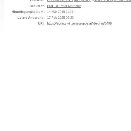
Bereiche:
Orthopädisches Spital Speising
>
Anästhesiologie und Inten
Benutzer:
Prof. Dr. Peter Marhofer
Hinterlegungsdatum:
14 Mär 2019 11:17
Letzte Änderung:
17 Feb 2025 09:33
URI:
https://eprints.vinzenzgruppe.at/id/eprint/8498