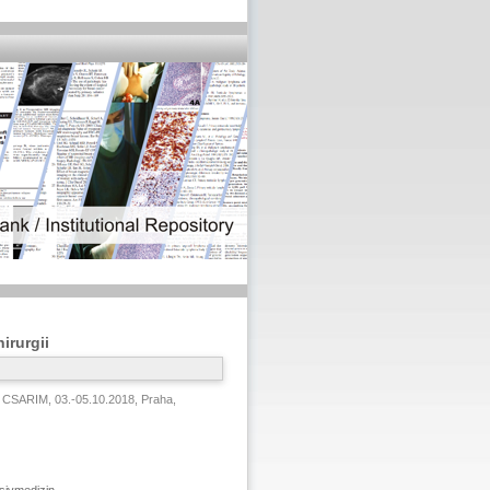
irurgii
CSARIM, 03.-05.10.2018, Praha,