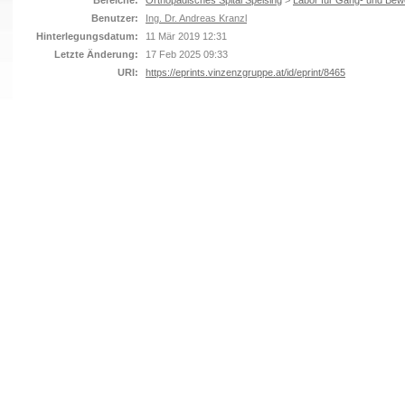
Bereiche:
Orthopädisches Spital Speising
>
Labor für Gang- und Be
Benutzer:
Ing. Dr. Andreas Kranzl
Hinterlegungsdatum:
11 Mär 2019 12:31
Letzte Änderung:
17 Feb 2025 09:33
URI:
https://eprints.vinzenzgruppe.at/id/eprint/8465