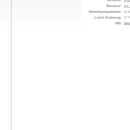
Bereiche:
Orth
Benutzer:
Ing.
Hinterlegungsdatum:
11 
Letzte Änderung:
17 
URI:
http