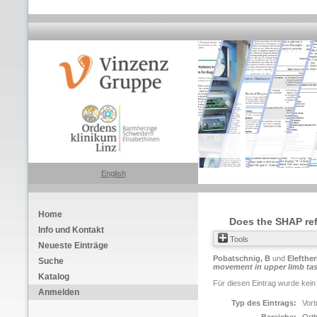
English
Home
Does the SHAP re
Info und Kontakt
Tools
Neueste Einträge
Pobatschnig, B
und
Elefther
Suche
movement in upper limb ta
Katalog
Für diesen Eintrag wurde kein
Anmelden
Typ des Eintrags:
Vort