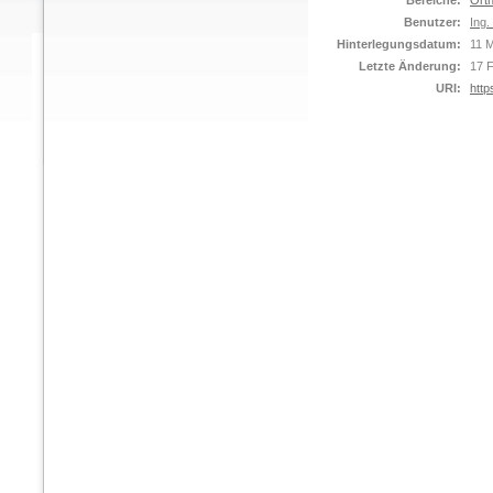
Bereiche:
Orth
Benutzer:
Ing.
Hinterlegungsdatum:
11 
Letzte Änderung:
17 
URI:
http