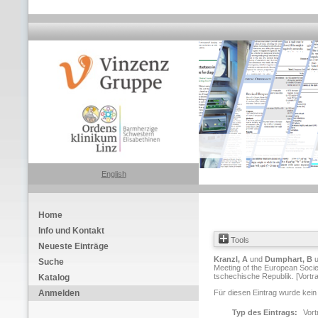
English
Home
Info und Kontakt
Tools
Neueste Einträge
Kranzl, A
und
Dumphart, B
u
Suche
Meeting of the European Socie
tschechische Republik. [Vortr
Katalog
Anmelden
Für diesen Eintrag wurde kein
Typ des Eintrags:
Vort