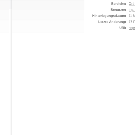
Bereiche:
Orth
Benutzer:
Ing.
Hinterlegungsdatum:
11 
Letzte Änderung:
17 
URI:
http