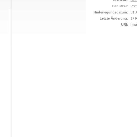
Bereiche:
Orth
Benutzer:
Prim
Hinterlegungsdatum:
31 J
Letzte Änderung:
17 
URI:
http