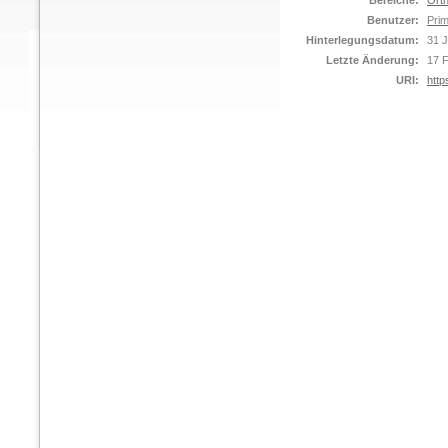
Bereiche:
Orth
Benutzer:
Prim
Hinterlegungsdatum:
31 J
Letzte Änderung:
17 
URI:
http