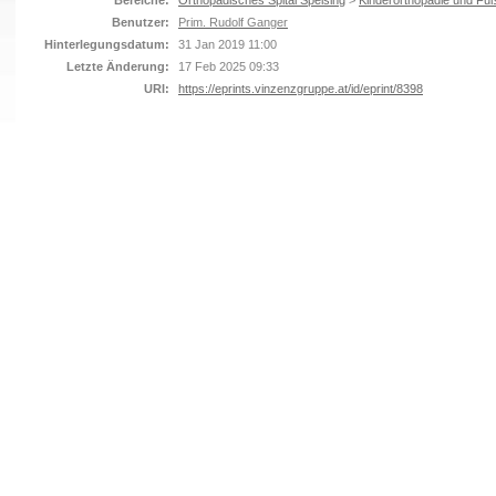
Bereiche:
Orthopädisches Spital Speising
>
Kinderorthopädie und Fuß
Benutzer:
Prim. Rudolf Ganger
Hinterlegungsdatum:
31 Jan 2019 11:00
Letzte Änderung:
17 Feb 2025 09:33
URI:
https://eprints.vinzenzgruppe.at/id/eprint/8398