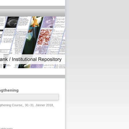
engthening
gthening Course,, 30.-31. Jänner 2018,