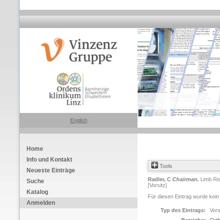
English
Home
Info und Kontakt
Tools
Neueste Einträge
Radler, C
Chairman.
Limb Rec
Suche
[Vorsitz]
Katalog
Für diesen Eintrag wurde kein
Anmelden
Typ des Eintrags:
Vors