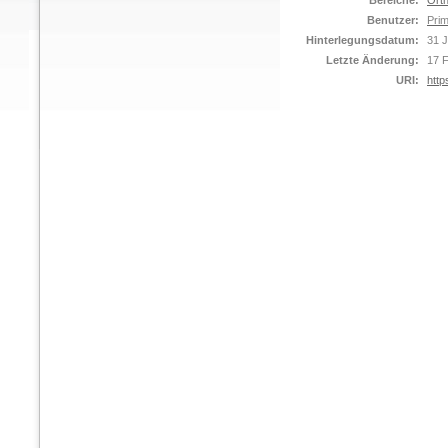
Bereiche:
Orth
Benutzer:
Prim
Hinterlegungsdatum:
31 
Letzte Änderung:
17 
URI:
http