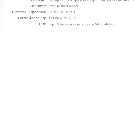
Bereiche:
Orthopädisches Spital Speising
>
Kinderorthopädie und Fuß
Benutzer:
Prim. Rudolf Ganger
Hinterlegungsdatum:
07 Jan 2019 08:11
Letzte Änderung:
17 Feb 2025 09:32
URI:
https://eprints.vinzenzgruppe.at/id/eprint/8366