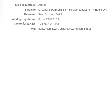
Typ des Eintrags:
Artikel
Bereiche:
Ordensklinikum Linz Barmherzige Schwestern
>
Radio-Onk
Benutzer:
Prof. Dr. Hans Geinitz
Hinterlegungsdatum:
09 Jul 2018 06:14
Letzte Änderung:
17 Feb 2025 09:32
URI:
https://eprints.vinzenzgruppe.at/id/eprint/8316