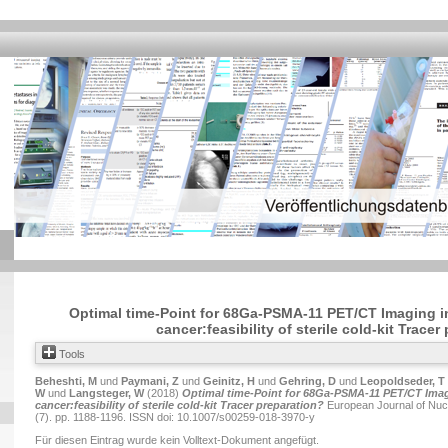
Optimal time-Point for 68Ga-PSMA-11 PET/CT Imaging i
cancer:feasibility of sterile cold-kit Tracer
Tools
Beheshti, M
und
Paymani, Z
und
Geinitz, H
und
Gehring, D
und
Leopoldseder, T
W
und
Langsteger, W
(2018)
Optimal time-Point for 68Ga-PSMA-11 PET/CT Imag
cancer:feasibility of sterile cold-kit Tracer preparation?
European Journal of Nucl
(7). pp. 1188-1196. ISSN doi: 10.1007/s00259-018-3970-y
Für diesen Eintrag wurde kein Volltext-Dokument angefügt.