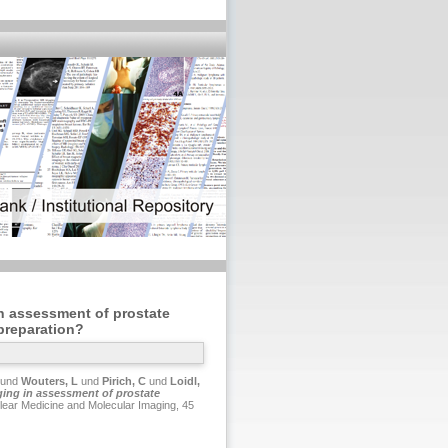
n assessment of prostate
 preparation?
und
Wouters, L
und
Pirich, C
und
Loidl,
ing in assessment of prostate
ear Medicine and Molecular Imaging, 45