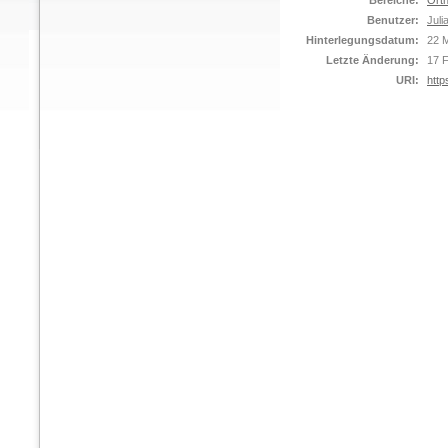
Bereiche:
Orth
Benutzer:
Juli
Hinterlegungsdatum:
22 M
Letzte Änderung:
17 
URI:
http