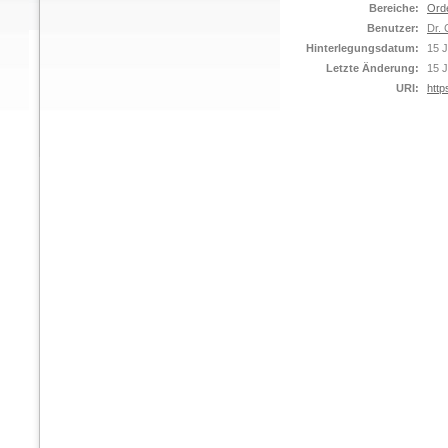
Bereiche:
Ord
Benutzer:
Dr. 
Hinterlegungsdatum:
15 
Letzte Änderung:
15 
URI:
http