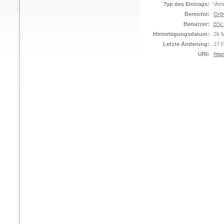
Typ des Eintrags:
Vort
Bereiche:
Orth
Benutzer:
BSc
Hinterlegungsdatum:
26 
Letzte Änderung:
17 
URI:
http