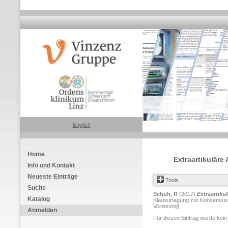
English
Home
Extraartikuläre
Info und Kontakt
Neueste Einträge
Tools
Suche
Schuh, R
(2017)
Extraartiku
Katalog
Klausurtagung zur Konsensusfi
Vorlesung]
Anmelden
Für diesen Eintrag wurde kein