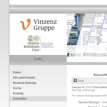
English
Home
Klassif
Info und Kontakt
Tools
Neueste Einträge
Ganger, R
(2016)
Klassifika
Suche
[Vortrag, Vorlesung]
Katalog
Für diesen Eintrag wurde kein
Anmelden
Typ des Eintrags:
Vort