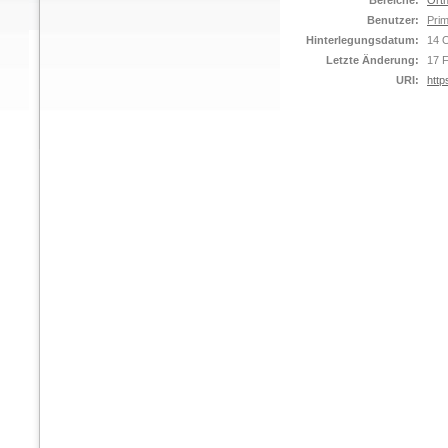
Bereiche:
Orth
Benutzer:
Prim
Hinterlegungsdatum:
14 
Letzte Änderung:
17 
URI:
http