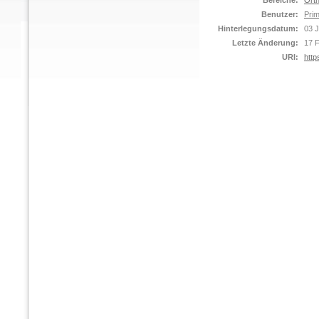
Bereiche:
Orth
Benutzer:
Prim
Hinterlegungsdatum:
03 
Letzte Änderung:
17 
URI:
http