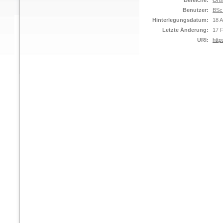
Bereiche:
Orth
Benutzer:
BSc
Hinterlegungsdatum:
18 A
Letzte Änderung:
17 
URI:
http