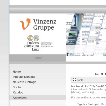
English
Home
Die RF 
Info und Kontakt
Tools
Neueste Einträge
Machacek, P
(2015)
Die RF D
Suche
interventionelle Schmerztherap
[Vortrag, Vorlesung]
Katalog
Anmelden
Für diesen Eintrag wurde kein
Typ des Eintrags:
Vort