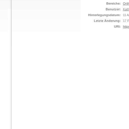
Bereiche:
Orth
Benutzer:
Kat
Hinterlegungsdatum:
11 A
Letzte Änderung:
17 
URI:
http