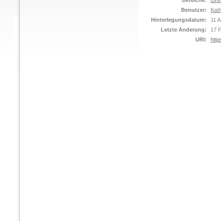
Bereiche:
Orth
Benutzer:
Kat
Hinterlegungsdatum:
11 A
Letzte Änderung:
17 
URI:
http