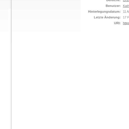
Bereiche:
Orth
Benutzer:
Kat
Hinterlegungsdatum:
11 A
Letzte Änderung:
17 
URI:
http