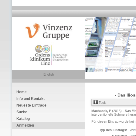
English
Home
- Das Ilio
Info und Kontakt
Tools
Neueste Einträge
Machacek, P
(2015)
- Das Il
Suche
interventionelle Schmerzthera
Katalog
Für diesen Eintrag wurde kein
Anmelden
Typ des Eintrags:
Vort