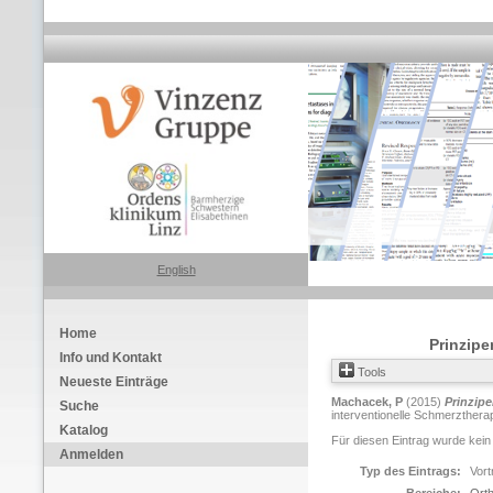
English
Home
Prinzipe
Info und Kontakt
Tools
Neueste Einträge
Machacek, P
(2015)
Prinzip
Suche
interventionelle Schmerzthera
Katalog
Für diesen Eintrag wurde kein
Anmelden
Typ des Eintrags:
Vort