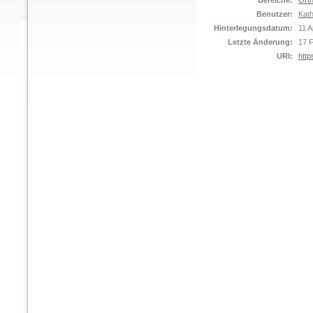
Bereiche:
Orth
Benutzer:
Kat
Hinterlegungsdatum:
11 A
Letzte Änderung:
17 
URI:
http