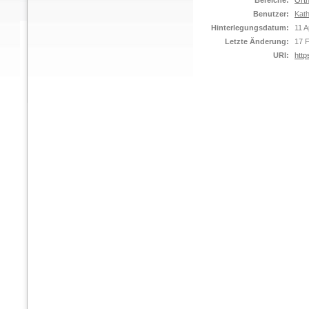
Bereiche:
Orth
Benutzer:
Kat
Hinterlegungsdatum:
11 A
Letzte Änderung:
17 
URI:
http