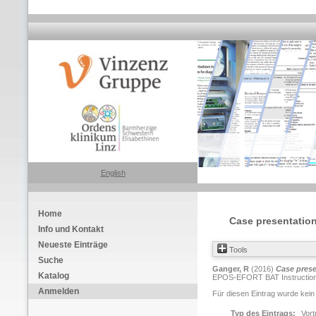
English
Home
Case presentation
Info und Kontakt
Neueste Einträge
Tools
Suche
Ganger, R
(2016)
Case prese
Katalog
EPOS-EFORT BAT Instructional 
Anmelden
Für diesen Eintrag wurde kein
Typ des Eintrags:
Vort