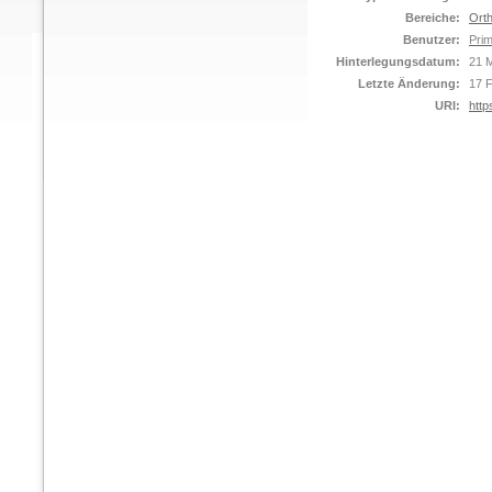
Bereiche:
Orth
Benutzer:
Prim
Hinterlegungsdatum:
21 
Letzte Änderung:
17 
URI:
http