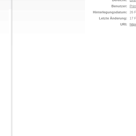
Bereiche:
Orth
Benutzer:
Prim
Hinterlegungsdatum:
26 
Letzte Änderung:
17 
URI:
http