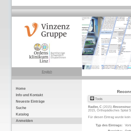
English
Home
Recons
Info und Kontakt
Tools
Neueste Einträge
Radler, C
(2015)
Reconstruct
Suche
2015, Orthopädisches Spital Sp
Katalog
Für diesen Eintrag wurde kein
Anmelden
Typ des Eintrags:
Vort