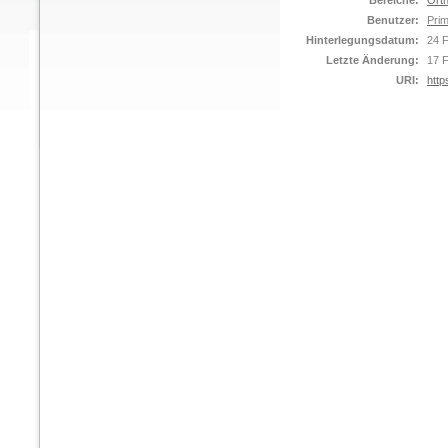
Bereiche:
Orth
Benutzer:
Prim
Hinterlegungsdatum:
24 
Letzte Änderung:
17 
URI:
http