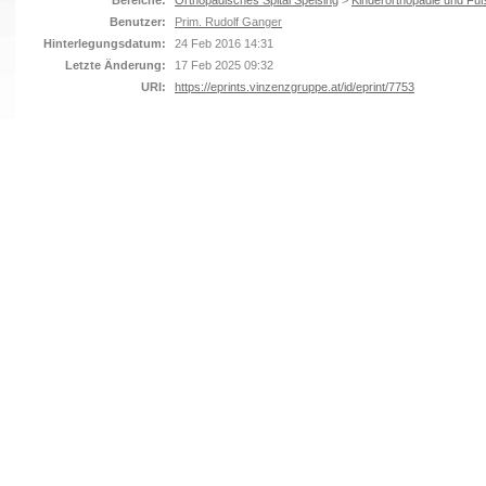
Bereiche:
Orthopädisches Spital Speising
>
Kinderorthopädie und Fuß
Benutzer:
Prim. Rudolf Ganger
Hinterlegungsdatum:
24 Feb 2016 14:31
Letzte Änderung:
17 Feb 2025 09:32
URI:
https://eprints.vinzenzgruppe.at/id/eprint/7753