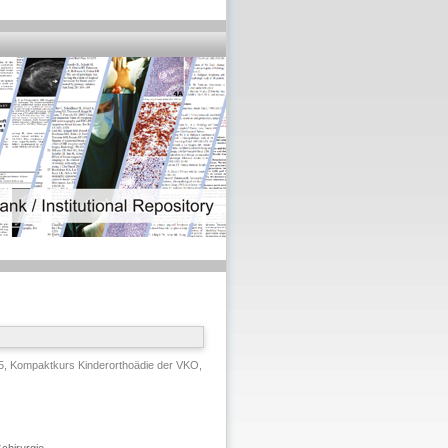
5, Kompaktkurs Kinderorthoädie der VKO,