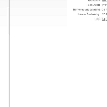
Bereiche:
Orth
Benutzer:
Prim
Hinterlegungsdatum:
24 
Letzte Änderung:
17 
URI:
http