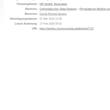
Themengebiete:
WE Skelett, Muskulatur
Bereiche:
Orthopädisches Spital Speising
>
Physikalische Medizin un
Benutzer:
Gerda Reichel-Vacariu
Hinterlegungsdatum:
07 Mär 2016 13:30
Letzte Änderung:
17 Feb 2025 09:32
URI:
https://eprints.vinzenzgruppe.at/id/eprint/7727