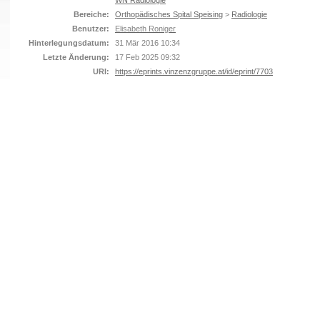
WN Radiologie
Bereiche:
Orthopädisches Spital Speising
>
Radiologie
Benutzer:
Elisabeth Roniger
Hinterlegungsdatum:
31 Mär 2016 10:34
Letzte Änderung:
17 Feb 2025 09:32
URI:
https://eprints.vinzenzgruppe.at/id/eprint/7703