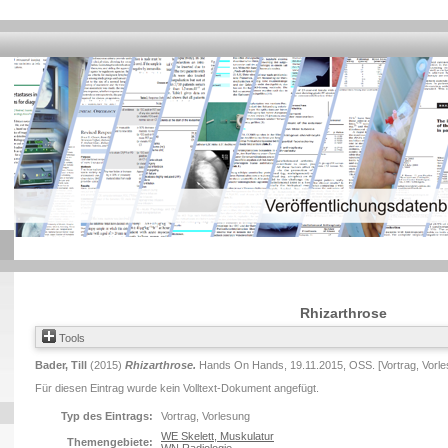
Rhizarthrose
Tools
Bader, Till
(2015)
Rhizarthrose.
Hands On Hands, 19.11.2015, OSS. [Vortrag, Vorle
Für diesen Eintrag wurde kein Volltext-Dokument angefügt.
Typ des Eintrags:
Vortrag, Vorlesung
WE Skelett, Muskulatur
Themengebiete: