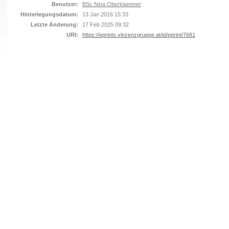
Benutzer:
BSc Nina Oberklammer
Hinterlegungsdatum:
13 Jan 2016 15:33
Letzte Änderung:
17 Feb 2025 09:32
URI:
https://eprints.vinzenzgruppe.at/id/eprint/7681