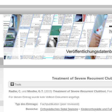
Treatment of Severe Recurrent Clu
Tools
Radler, C.
und
Mindler, G.T.
(2015)
Treatment of Severe Recurrent Clubfoot.
Foot
Für diesen Eintrag wurde kein Volltext-Dokument angefügt.
Typ des Eintrags:
Fachpublikation (peer reviewed)
Bereiche:
Orthopädisches Spital Speising
>
Kinderorthopädie und Fuß