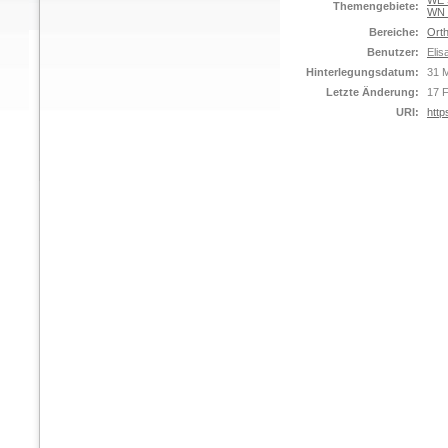
WE S
Themengebiete:
WN 
Bereiche:
Orth
Benutzer:
Elis
Hinterlegungsdatum:
31 
Letzte Änderung:
17 
URI:
http