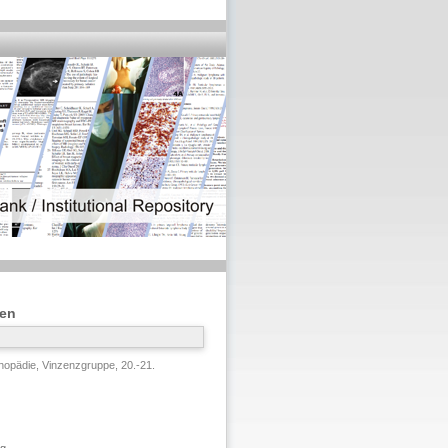
ten
opädie, Vinzenzgruppe, 20.-21.