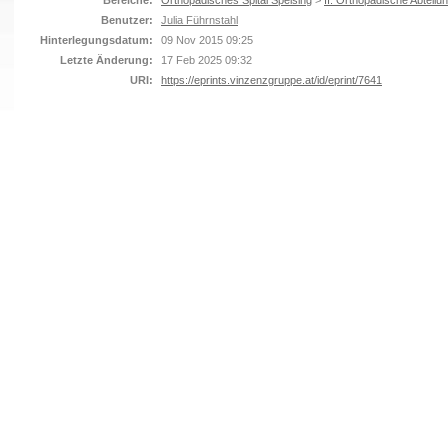
Bereiche:
Orthopädisches Spital Speising
>
II. Orthopädische Abteilu
Benutzer:
Julia Führnstahl
Hinterlegungsdatum:
09 Nov 2015 09:25
Letzte Änderung:
17 Feb 2025 09:32
URI:
https://eprints.vinzenzgruppe.at/id/eprint/7641