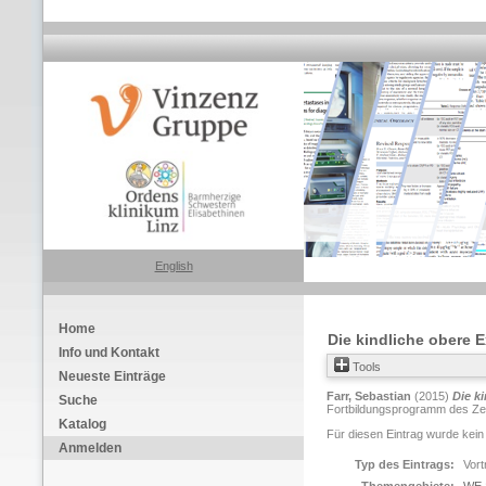
English
Home
Die kindliche obere 
Info und Kontakt
Tools
Neueste Einträge
Farr, Sebastian
(2015)
Die k
Suche
Fortbildungsprogramm des Zent
Katalog
Für diesen Eintrag wurde kein
Anmelden
Typ des Eintrags:
Vort