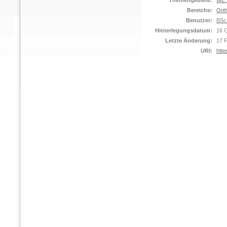
Themengebiete:
WE S
Bereiche:
Orth
Benutzer:
BSc
Hinterlegungsdatum:
16 
Letzte Änderung:
17 
URI:
http