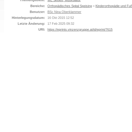
Themengebiete:
WE Skelett, Muskulatur
Bereiche:
Orthopädisches Spital Speising
>
Kinderorthopädie und Fuß
Benutzer:
BSc Nina Oberklammer
Hinterlegungsdatum:
16 Okt 2015 12:52
Letzte Änderung:
17 Feb 2025 09:32
URI:
https://eprints.vinzenzgruppe.at/id/eprint/7615