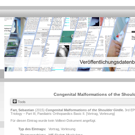
Congenital Malformations of the Should
Tools
Farr, Sebastian
(2015)
Congenital Malformations of the Shoulder Girdle.
3rd EP
Triology – Part III, Paediatric Orthopaedics Basic II. [Vortrag, Vorlesung]
Für diesen Eintrag wurde kein Volltext-Dokument angefügt.
Typ des Eintrags:
Vortrag, Vorlesung