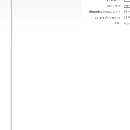
Bereiche:
Orth
Benutzer:
Prim
Hinterlegungsdatum:
05 
Letzte Änderung:
17 
URI:
http