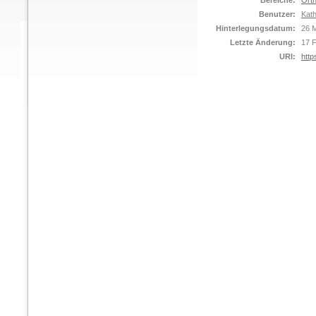
Bereiche:
Orth
Benutzer:
Kat
Hinterlegungsdatum:
26 M
Letzte Änderung:
17 
URI:
http