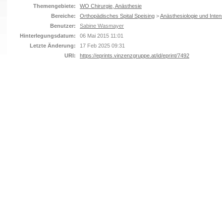
Themengebiete:
WO Chirurgie, Anästhesie
Bereiche:
Orthopädisches Spital Speising
>
Anästhesiologie und Inten
Benutzer:
Sabine Wasmayer
Hinterlegungsdatum:
06 Mai 2015 11:01
Letzte Änderung:
17 Feb 2025 09:31
URI:
https://eprints.vinzenzgruppe.at/id/eprint/7492