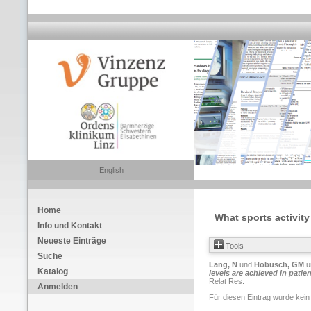
English
Home
What sports activit
Info und Kontakt
Neueste Einträge
Tools
Suche
Lang, N
und
Hobusch, GM
u
Katalog
levels are achieved in pat
Relat Res.
Anmelden
Für diesen Eintrag wurde kein