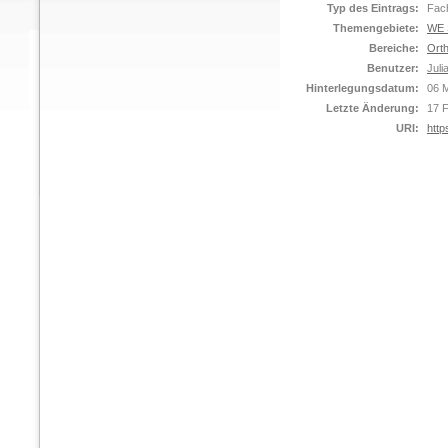
Typ des Eintrags:
Fach
Themengebiete:
WE S
Bereiche:
Orth
Benutzer:
Juli
Hinterlegungsdatum:
06 M
Letzte Änderung:
17 
URI:
http