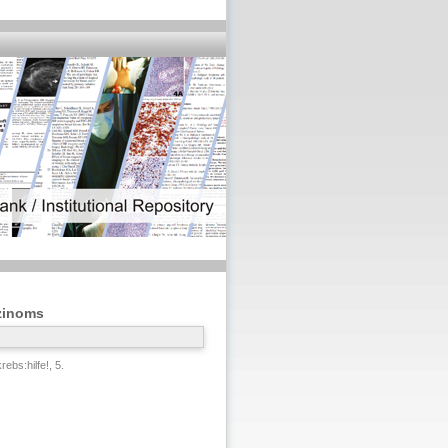
zinoms
rebs:hilfe!, 5.