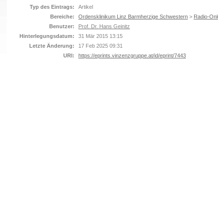
Typ des Eintrags:
Artikel
Bereiche:
Ordensklinikum Linz Barmherzige Schwestern
>
Radio-Onk
Benutzer:
Prof. Dr. Hans Geinitz
Hinterlegungsdatum:
31 Mär 2015 13:15
Letzte Änderung:
17 Feb 2025 09:31
URI:
https://eprints.vinzenzgruppe.at/id/eprint/7443