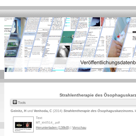
Strahlentherapie des Ösophaguskar
Tools
Geinitz, H
und
Venhoda, C
(2014)
Strahlentherapie des Ösophaguskarzinoms.
k
Text
MT_kh0514_.pdf
Herunterladen (138kB)
|
Vorschau