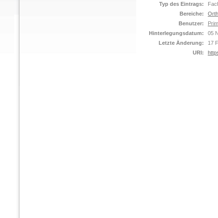
Typ des Eintrags:
Fach
Bereiche:
Orth
Benutzer:
Prim
Hinterlegungsdatum:
05 
Letzte Änderung:
17 
URI:
http