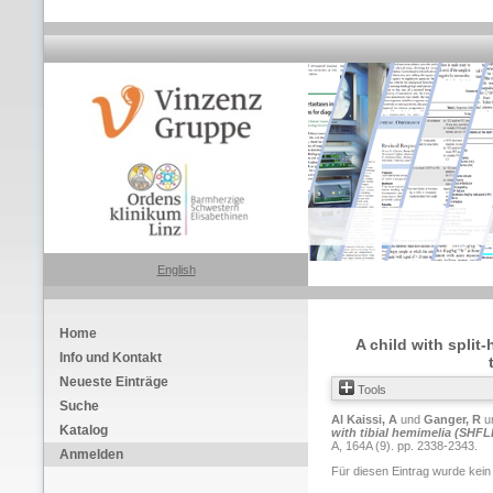
English
Home
A child with spli
Info und Kontakt
Neueste Einträge
Tools
Suche
Al Kaissi, A
und
Ganger, R
u
Katalog
with tibial hemimelia (SH
A, 164A (9). pp. 2338-2343.
Anmelden
Für diesen Eintrag wurde kein