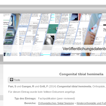
Congenital tibial hemimelia
Tools
Farr, S
und
Ganger, R
und
Grill, F
(2014)
Congenital tibial hemimelia.
Orthopäde, 
Für diesen Eintrag wurde kein Volltext-Dokument angefügt.
Typ des Eintrags:
Fachpublikation (peer reviewed)
Bereiche:
Orthopädisches Spital Speising
>
Kinderorthopädie und Fuß