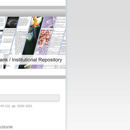
43 (11). pp. 1016-1021.
chirurgie