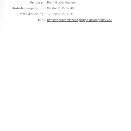
Benutzer:
Prim. Rudolf Ganger
Hinterlegungsdatum:
09 Mär 2015 09:48
Letzte Änderung:
17 Feb 2025 09:31
URI:
https://eprints.vinzenzgruppe.at/id/eprint/7422