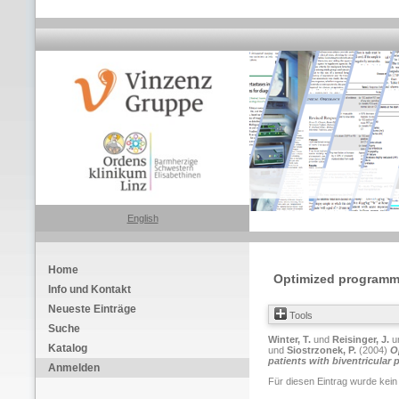
English
Home
Optimized programmin
Info und Kontakt
Neueste Einträge
Tools
Suche
Winter, T.
und
Reisinger, J.
u
Katalog
und
Siostrzonek, P.
(2004)
O
patients with biventricular 
Anmelden
Für diesen Eintrag wurde kein